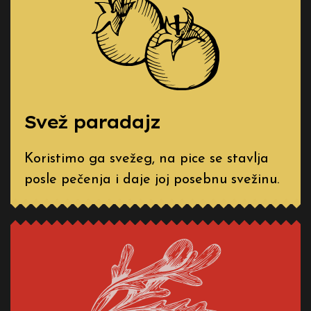
Svež paradajz
Koristimo ga svežeg, na pice se stavlja
posle pečenja i daje joj posebnu svežinu.