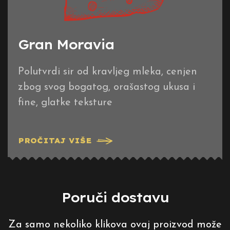
Gran Moravia
Polutvrdi sir od kravljeg mleka, cenjen
zbog svog bogatog, orašastog ukusa i
fine, glatke teksture
PROČITAJ VIŠE
Poruči dostavu
Za samo nekoliko klikova ovaj proizvod može