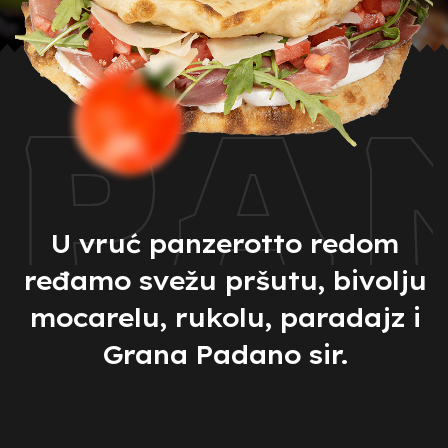
PA
PA
U vruć panzerotto redom
ređamo svežu pršutu, bivolju
mocarelu, rukolu, paradajz i
Grana Padano sir.