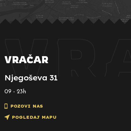
VR
VR
VRAČAR
Njegoševa 31
09 - 23h
POZOVI NAS
POGLEDAJ MAPU